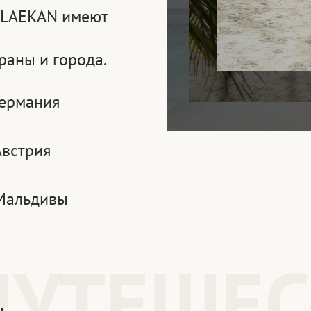
 VLAEKAN имеют
раны и города.
Германия
Австрия
Мальдивы
ПУТЕШЕ