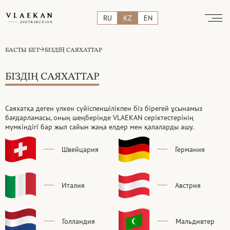
RU
KZ
EN
БАСТЫ БЕТ
БІЗДІҢ САЯХАТТАР
БІЗДІҢ САЯХАТТАР
Саяхатқа деген үлкен сүйіспеншілікпен біз бірегей ұсынамыз
бағдарламасы, оның шеңберінде VLAEKAN серіктестерінің
мүмкіндігі бар жыл сайын жаңа елдер мен қалаларды ашу.
Швейцария
Германия
Италия
Австрия
Голландия
Мальдивтер