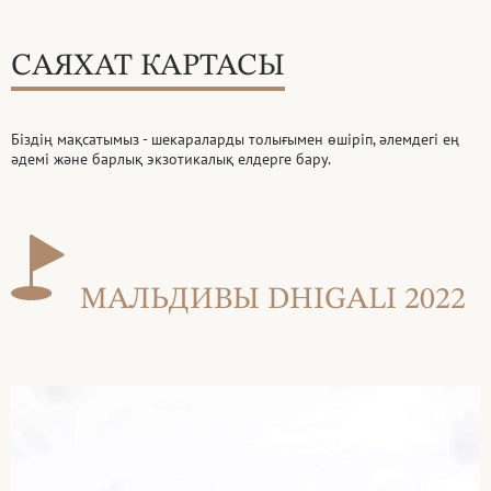
САЯХАТ КАРТАСЫ
Біздің мақсатымыз - шекараларды толығымен өшіріп, әлемдегі ең
әдемі
және барлық экзотикалық елдерге бару.
МАЛЬДИВЫ DHIGALI 2022