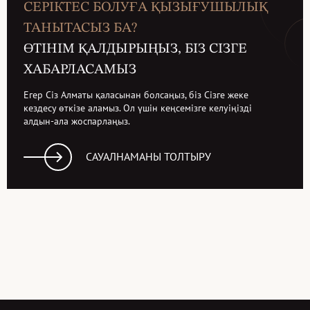
СЕРІКТЕС БОЛУҒА ҚЫЗЫҒУШЫЛЫҚ
ТАНЫТАСЫЗ БА?
ӨТІНІМ ҚАЛДЫРЫҢЫЗ, БІЗ СІЗГЕ
ХАБАРЛАСАМЫЗ
Егер Сіз Алматы қаласынан болсаңыз, біз Сізге жеке
кездесу өткізе аламыз. Ол үшін кеңсемізге келуіңізді
алдын-ала жоспарлаңыз.
САУАЛНАМАНЫ ТОЛТЫРУ