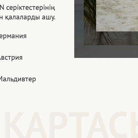
 серіктестерінің
н қалаларды ашу.
Германия
Австрия
Мальдивтер
 КАРТАС