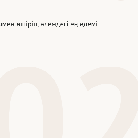
мен өшіріп, әлемдегі ең әдемі
0