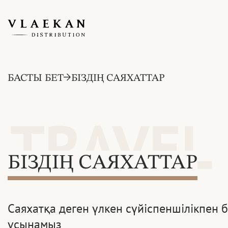
БАСТЫ БЕТ
БІЗДІҢ САЯХАТТАР
TRAVEL
БІЗДІҢ САЯХАТТАР
Саяхатқа деген үлкен сүйіспеншілікпен б
ұсынамыз