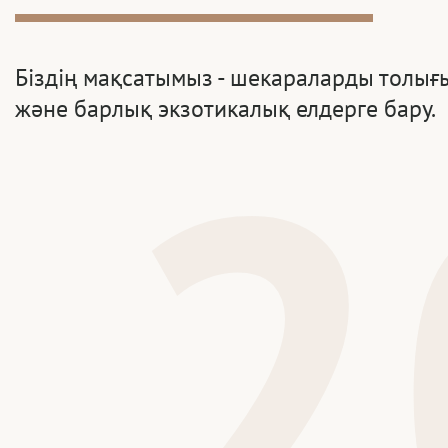
Біздің мақсатымыз - шекараларды толығы
2
және барлық экзотикалық елдерге бару.