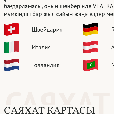
бағдарламасы, оның шеңберінде VLAEKAN
мүмкіндігі бар жыл сайын жаңа елдер ме
Швейцария
Италия
Голландия
САЯХАТ
САЯХАТ КАРТАСЫ