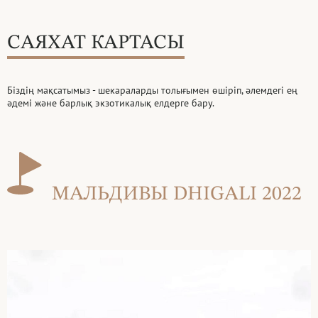
САЯХАТ КАРТАСЫ
Біздің мақсатымыз - шекараларды толығымен өшіріп, әлемдегі ең
әдемі
және барлық экзотикалық елдерге бару.
МАЛЬДИВЫ DHIGALI 2022