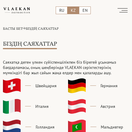
RU
KZ
EN
БАСТЫ БЕТ
БІЗДІҢ САЯХАТТАР
БІЗДІҢ САЯХАТТАР
Саяхатқа деген үлкен сүйіспеншілікпен біз бірегей ұсынамыз
бағдарламасы, оның шеңберінде VLAEKAN серіктестерінің
мүмкіндігі бар жыл сайын жаңа елдер мен қалаларды ашу.
Швейцария
Германия
Италия
Австрия
Голландия
Мальдивтер