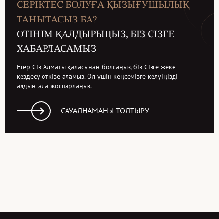
СЕРІКТЕС БОЛУҒА ҚЫЗЫҒУШЫЛЫҚ
ТАНЫТАСЫЗ БА?
ӨТІНІМ ҚАЛДЫРЫҢЫЗ, БІЗ СІЗГЕ
ХАБАРЛАСАМЫЗ
Егер Сіз Алматы қаласынан болсаңыз, біз Сізге жеке
кездесу өткізе аламыз. Ол үшін кеңсемізге келуіңізді
алдын-ала жоспарлаңыз.
САУАЛНАМАНЫ ТОЛТЫРУ