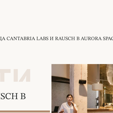
А CANTABRIA LABS И RAUSCH В AURORA SPA
ТИ
SCH В